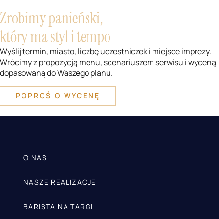
Zrobimy panieński,
który ma styl i tempo
Wyślij termin, miasto, liczbę uczestniczek i miejsce imprezy.
Wrócimy z propozycją menu, scenariuszem serwisu i wyceną
dopasowaną do Waszego planu.
POPROŚ O WYCENĘ
O NAS
NASZE REALIZACJE
BARISTA NA TARGI