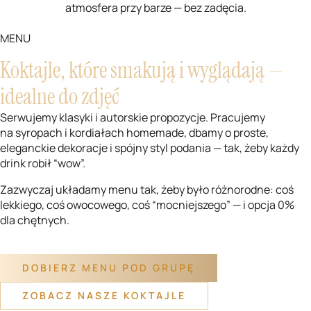
atmosfera przy barze — bez zadęcia.
MENU
Koktajle, które smakują i wyglądają —
idealne do zdjęć
Serwujemy klasyki i autorskie propozycje. Pracujemy
na syropach i kordiałach homemade, dbamy o proste,
eleganckie dekoracje i spójny styl podania — tak, żeby każdy
drink robił “wow”.
Zazwyczaj układamy menu tak, żeby było różnorodne: coś
lekkiego, coś owocowego, coś “mocniejszego” — i opcja 0%
dla chętnych.
DOBIERZ MENU POD GRUPĘ
ZOBACZ NASZE KOKTAJLE