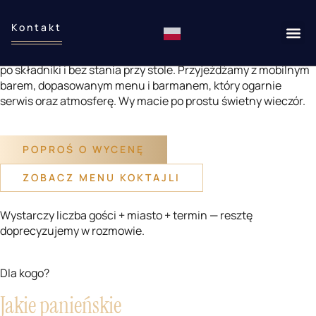
Barman na wieczór panieński
Kontakt
Zróbcie panieński z klimatem premium — bez biegania
po składniki i bez stania przy stole. Przyjeżdżamy z mobilnym
barem, dopasowanym menu i barmanem, który ogarnie
serwis oraz atmosferę. Wy macie po prostu świetny wieczór.
POPROŚ O WYCENĘ
ZOBACZ MENU KOKTAJLI
Wystarczy liczba gości + miasto + termin — resztę
doprecyzujemy w rozmowie.
Dla kogo?
Jakie panieńskie