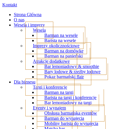
Kontakt
Strona Główna
O nas
Wesela i imprezy
Wesela
Barman na wesele
Barista na wesele
Imprezy okolicznościowe
Barman na domówkę
Barman na panieński
Atrakcje dodatkowe
Bar lemoniadowy & smoothie
Bary lodowe & rzeźby lodowe
Pokaz barmański flair
Dla biznesu
Targi i konferencje
Barman na targi
Barista na targi i konferencje
Bar lemoniadowy na targi
Eventy i wynajem
Obsługa barmańska eventów
Barman do wynajęcia
Mobilny barista do wynajęcia
Matcha bar