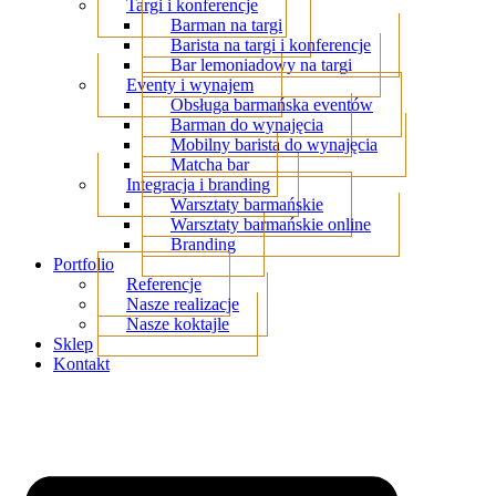
Targi i konferencje
Barman na targi
Barista na targi i konferencje
Bar lemoniadowy na targi
Eventy i wynajem
Obsługa barmańska eventów
Barman do wynajęcia
Mobilny barista do wynajęcia
Matcha bar
Integracja i branding
Warsztaty barmańskie
Warsztaty barmańskie online
Branding
Portfolio
Referencje
Nasze realizacje
Nasze koktajle
Sklep
Kontakt