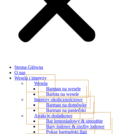
Strona Główna
O nas
Wesela i imprezy
Wesela
Barman na wesele
Barista na wesele
Imprezy okolicznościowe
Barman na domówkę
Barman na panieński
Atrakcje dodatkowe
Bar lemoniadowy & smoothie
Bary lodowe & rzeźby lodowe
Pokaz barmański flair