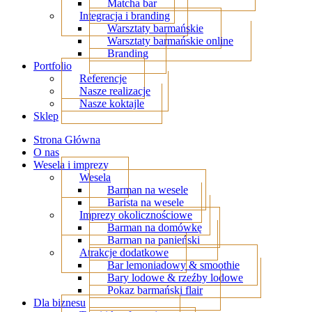
Matcha bar
Integracja i branding
Warsztaty barmańskie
Warsztaty barmańskie online
Branding
Portfolio
Referencje
Nasze realizacje
Nasze koktajle
Sklep
Strona Główna
O nas
Wesela i imprezy
Wesela
Barman na wesele
Barista na wesele
Imprezy okolicznościowe
Barman na domówkę
Barman na panieński
Atrakcje dodatkowe
Bar lemoniadowy & smoothie
Bary lodowe & rzeźby lodowe
Pokaz barmański flair
Dla biznesu