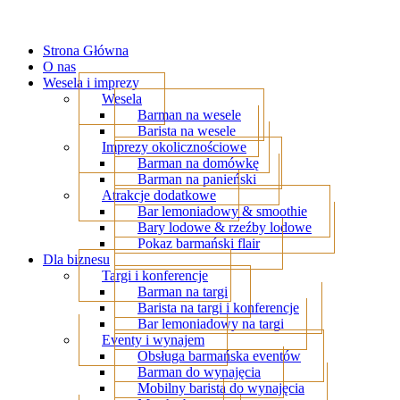
Strona Główna
O nas
Wesela i imprezy
Wesela
Barman na wesele
Barista na wesele
Imprezy okolicznościowe
Barman na domówkę
Barman na panieński
Atrakcje dodatkowe
Bar lemoniadowy & smoothie
Bary lodowe & rzeźby lodowe
Pokaz barmański flair
Dla biznesu
Targi i konferencje
Barman na targi
Barista na targi i konferencje
Bar lemoniadowy na targi
Eventy i wynajem
Obsługa barmańska eventów
Barman do wynajęcia
Mobilny barista do wynajęcia