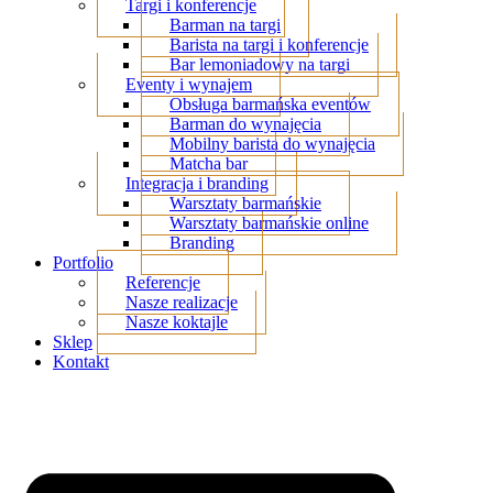
Targi i konferencje
Barman na targi
Barista na targi i konferencje
Bar lemoniadowy na targi
Eventy i wynajem
Obsługa barmańska eventów
Barman do wynajęcia
Mobilny barista do wynajęcia
Matcha bar
Integracja i branding
Warsztaty barmańskie
Warsztaty barmańskie online
Branding
Portfolio
Referencje
Nasze realizacje
Nasze koktajle
Sklep
Kontakt