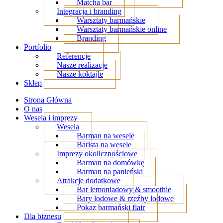
Matcha bar
Integracja i branding
Warsztaty barmańskie
Warsztaty barmańskie online
Branding
Portfolio
Referencje
Nasze realizacje
Nasze koktajle
Sklep
Strona Główna
O nas
Wesela i imprezy
Wesela
Barman na wesele
Barista na wesele
Imprezy okolicznościowe
Barman na domówkę
Barman na panieński
Atrakcje dodatkowe
Bar lemoniadowy & smoothie
Bary lodowe & rzeźby lodowe
Pokaz barmański flair
Dla biznesu