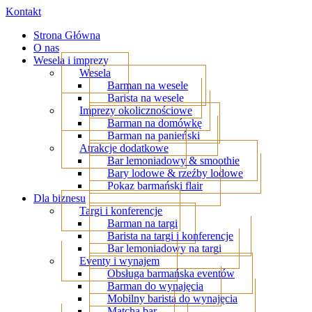
Kontakt
Strona Główna
O nas
Wesela i imprezy
Wesela
Barman na wesele
Barista na wesele
Imprezy okolicznościowe
Barman na domówkę
Barman na panieński
Atrakcje dodatkowe
Bar lemoniadowy & smoothie
Bary lodowe & rzeźby lodowe
Pokaz barmański flair
Dla biznesu
Targi i konferencje
Barman na targi
Barista na targi i konferencje
Bar lemoniadowy na targi
Eventy i wynajem
Obsługa barmańska eventów
Barman do wynajęcia
Mobilny barista do wynajęcia
Matcha bar