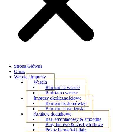
Strona Główna
O nas
Wesela i imprezy
Wesela
Barman na wesele
Barista na wesele
Imprezy okolicznościowe
Barman na domówkę
Barman na panieński
Atrakcje dodatkowe
Bar lemoniadowy & smoothie
Bary lodowe & rzeźby lodowe
Pokaz barmański flair