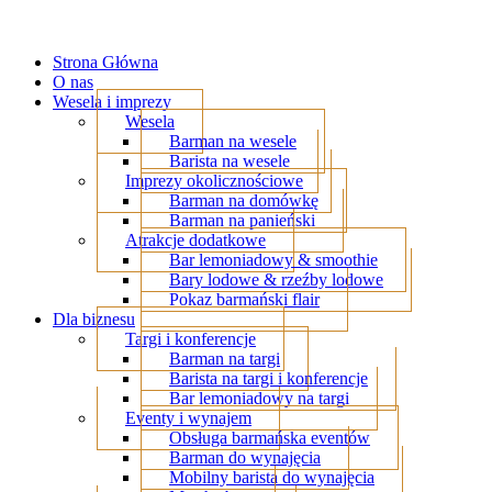
Strona Główna
O nas
Wesela i imprezy
Wesela
Barman na wesele
Barista na wesele
Imprezy okolicznościowe
Barman na domówkę
Barman na panieński
Atrakcje dodatkowe
Bar lemoniadowy & smoothie
Bary lodowe & rzeźby lodowe
Pokaz barmański flair
Dla biznesu
Targi i konferencje
Barman na targi
Barista na targi i konferencje
Bar lemoniadowy na targi
Eventy i wynajem
Obsługa barmańska eventów
Barman do wynajęcia
Mobilny barista do wynajęcia